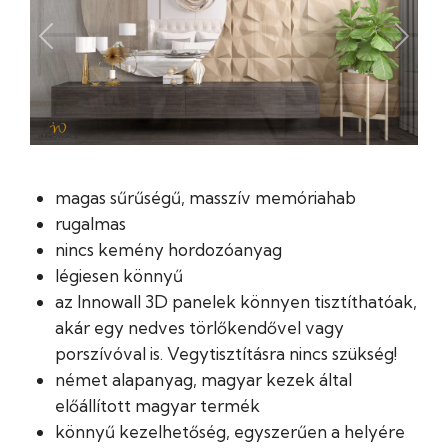
Previous
Next
magas sűrűségű, masszív memóriahab
rugalmas
nincs kemény hordozóanyag
légiesen könnyű
az Innowall 3D panelek könnyen tisztíthatóak,
akár egy nedves törlőkendővel vagy
porszívóval is. Vegytisztításra nincs szükség!
német alapanyag, magyar kezek által
előállított magyar termék
könnyű kezelhetőség, egyszerűen a helyére