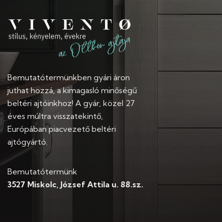
Bemutatótermünkben gyári áron
juthat hozzá, a kimagasló minőségű
beltéri ajtóinkhoz! A gyár, közel 27
éves múltra visszatekintő,
Európában piacvezető beltéri
ajtógyártó.
Bemutatótermünk
3527 Miskolc, József Attila u. 88.sz.