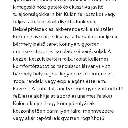
kimagasló hőszigetelő és akusztika javító
tulajdonságokkal is bír. Külön falrészeket vagy
teljes falfelületeket díszíthetünk vele.
Belsőépítészek és lakberendezők által széles
körben használt exkluzív falburkoló paneljeink
bármely belső teret könnyen, gyorsan
emlékezetessé és hanulatossá varázsolják.A
kézzel készült beltéri falburkolat kellemes
komfortérzetet és hangulatos látványt visz
bármely helyiségbe, legyen az: otthon, üzlet,
iroda, rendelő vagy épp elegáns étterem,
kávézó. A puha falpanel szemet gyönyörködtető
felületté alakítja át a zord és unalmas falakat.
Külön előnye, hogy könnyű súlyának
köszönhetően bármilyen falra, mennyezetre
vagy akár tapétára is gyorsan rögzíthető.