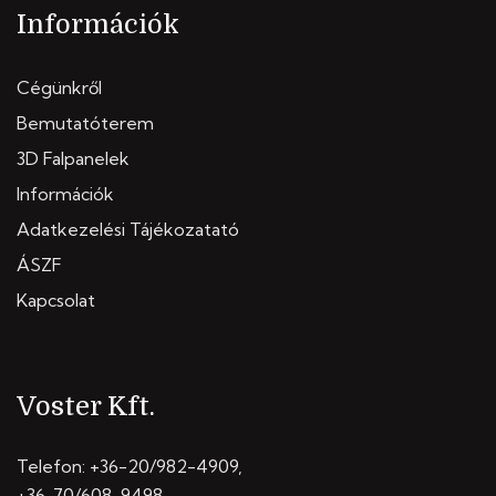
Információk
Cégünkről
Bemutatóterem
3D Falpanelek
Információk
Adatkezelési Tájékozatató
ÁSZF
Kapcsolat
Voster Kft.
Telefon:
+36-20/982-4909
,
+36-70/608-9498