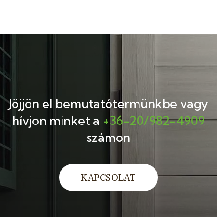
Jöjjön el bemutatótermünkbe
vagy
hívjon minket a
+36-20/982-4909
számon
KAPCSOLAT