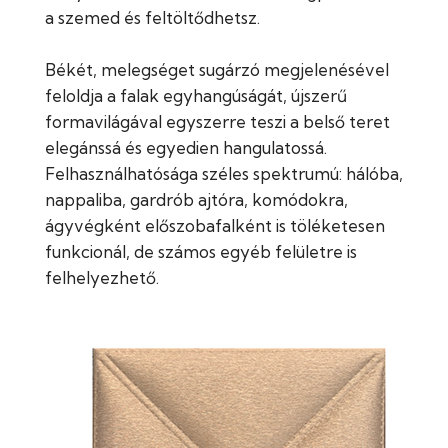
a szemed és feltöltődhetsz.
Békét, melegséget sugárzó megjelenésével
feloldja a falak egyhangúságát, újszerű
formavilágával egyszerre teszi a belső teret
elegánssá és egyedien hangulatossá.
Felhasználhatósága széles spektrumú: hálóba,
nappaliba, gardrób ajtóra, komódokra,
ágyvégként előszobafalként is töléketesen
funkcionál, de számos egyéb felületre is
felhelyezhető.