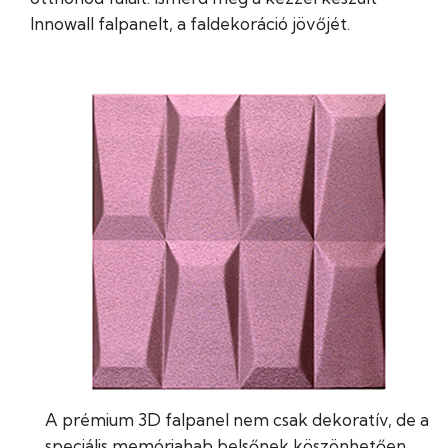
Innowall falpanelt, a faldekoráció jövőjét.
A prémium 3D falpanel nem csak dekoratív, de a
speciális memóriahab belsőnek köszönhetően