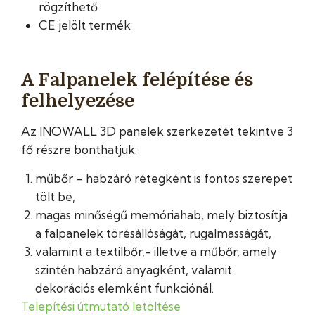
rögzíthető
CE jelölt termék
A Falpanelek felépítése és
felhelyezése
Az INOWALL 3D panelek szerkezetét tekintve 3
fő részre bonthatjuk:
műbőr – habzáró rétegként is fontos szerepet
tölt be,
magas minőségű memóriahab, mely biztosítja
a falpanelek törésállóságát, rugalmasságát,
valamint a textilbőr,- illetve a műbőr, amely
szintén habzáró anyagként, valamit
dekorációs elemként funkciónál.
Telepítési útmutató letöltése