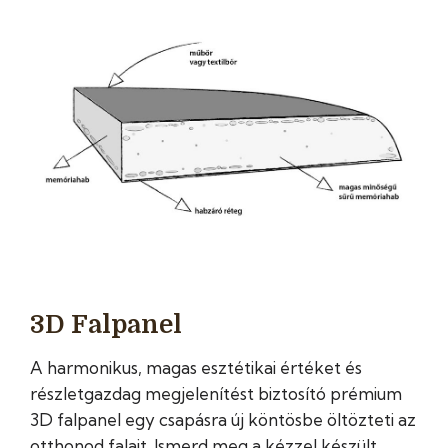
3D Falpanel
A harmonikus, magas esztétikai értéket és
részletgazdag megjelenítést biztosító prémium
3D falpanel egy csapásra új köntösbe öltözteti az
otthonod falait. Ismerd meg a kézzel készült