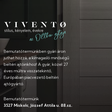
Bemutatótermünkben gyári áron
juthat hozzá, a kimagasló minőségű
beltéri ajtóinkhoz! A gyár, közel 27
éves múltra visszatekintő,
Európában piacvezető beltéri
ajtógyártó.
Bemutatótermünk
3527 Miskolc, József Attila u. 88.sz.