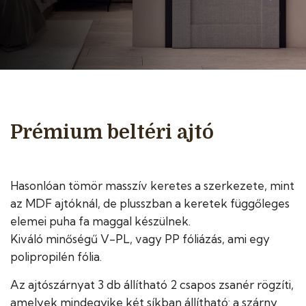
Prémium beltéri ajtó
Hasonlóan tömör masszív keretes a szerkezete, mint
az MDF ajtóknál, de plusszban a keretek függőleges
elemei puha fa maggal készülnek.
Kiváló minőségű V-PL, vagy PP fóliázás, ami egy
polipropilén fólia.
Az ajtószárnyat 3 db állítható 2 csapos zsanér rögzíti,
amelyek mindegyike két síkban állítható: a szárny