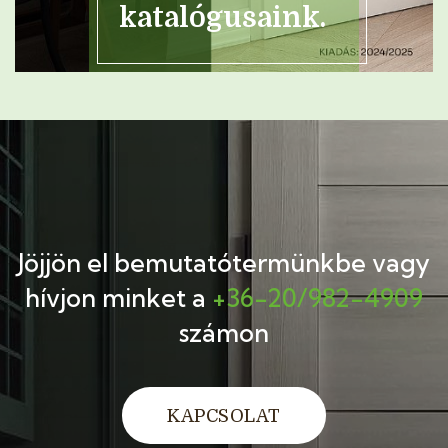
katalógusaink.
Jöjjön el bemutatótermünkbe
vagy
hívjon minket a
+36-20/982-4909
számon
KAPCSOLAT