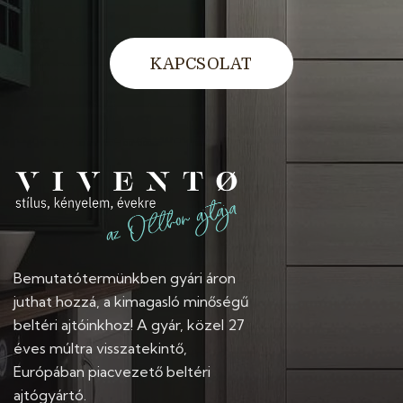
KAPCSOLAT
Bemutatótermünkben gyári áron
juthat hozzá, a kimagasló minőségű
beltéri ajtóinkhoz! A gyár, közel 27
éves múltra visszatekintő,
Európában piacvezető beltéri
ajtógyártó.