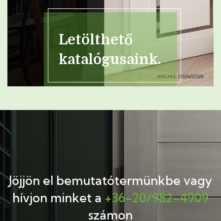
Letölthető
katalógusaink.
Jöjjön el bemutatótermünkbe
vagy
hívjon minket a
+36-20/982-4909
számon