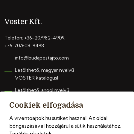
Voster Kft.
Telefon:
+36-20/982-4909
,
+36-70/608-9498
info@budapestajto.com
Letölthető, magyar nyelvű
VOSTER katalógus!
Letölthető, angol nyelvű
VIVENTO katalógus!
Cookiek elfogadása
A viventoajtok.hu sütiket használ. Az oldal
böngészésével hozzájárul a sütik használatához.
További részletek