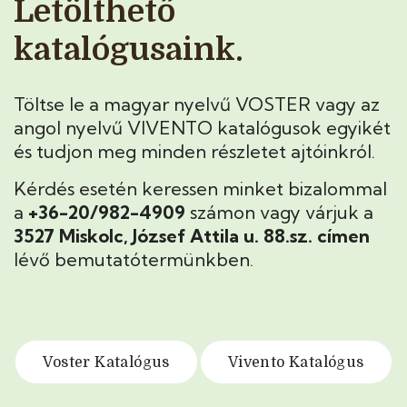
Letölthető
katalógusaink.
Töltse le a magyar nyelvű VOSTER vagy az
angol nyelvű VIVENTO katalógusok egyikét
és tudjon meg minden részletet ajtóinkról.
Kérdés esetén keressen minket bizalommal
a
+36-20/982-4909
számon vagy várjuk a
3527 Miskolc, József Attila u. 88.sz. címen
lévő bemutatótermünkben.
Voster Katalógus
Vivento Katalógus