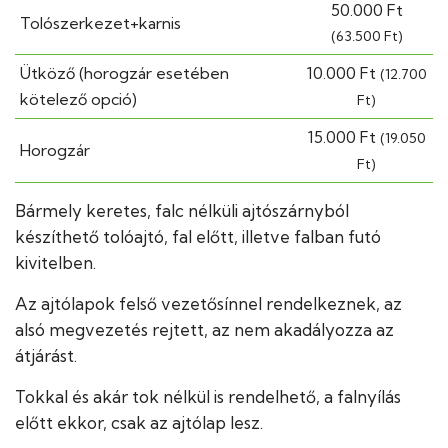
50.000 Ft
Tolószerkezet+karnis
(63.500 Ft)
Ütköző (horogzár esetében
10.000 Ft
(12.700
kötelező opció)
Ft)
15.000 Ft
(19.050
Horogzár
Ft)
Bármely keretes, falc nélküli ajtószárnyból
készíthető tolóajtó, fal előtt, illetve falban futó
kivitelben.
Az ajtólapok felső vezetősínnel rendelkeznek, az
alsó megvezetés rejtett, az nem akadályozza az
átjárást.
Tokkal és akár tok nélkül is rendelhető, a falnyílás
előtt ekkor, csak az ajtólap lesz.