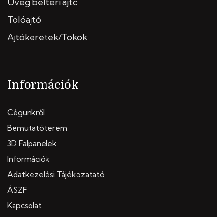
Üveg beltéri ajtó
Tolóajtó
Ajtókeretek/Tokok
Információk
Cégünkről
Bemutatóterem
3D Falpanelek
Információk
Adatkezelési Tájékozatató
ÁSZF
Kapcsolat