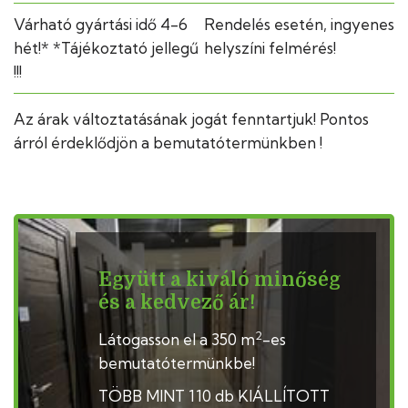
Várható gyártási idő 4-6
Rendelés esetén, ingyenes
hét!* *Tájékoztató jellegű
helyszíni felmérés!
!!!
Az árak változtatásának jogát fenntartjuk! Pontos
árról érdeklődjön a bemutatótermünkben !
Együtt a kiváló minőség
és a kedvező ár!
2
Látogasson el a 350 m
-es
bemutatótermünkbe!
TÖBB MINT 110 db KIÁLLÍTOTT