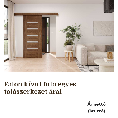
Falon kívül futó egyes
tolószerkezet árai
Ár nettó
(bruttó)