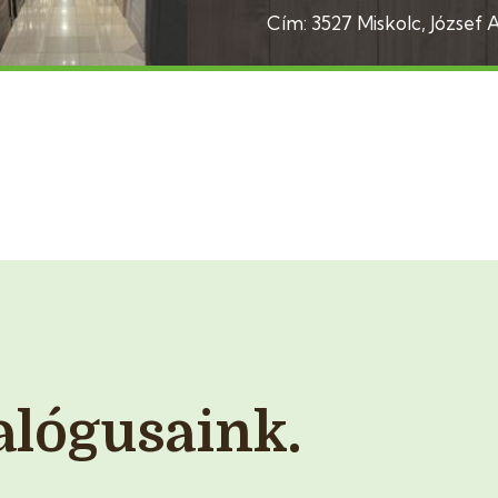
Cím: 3527 Miskolc, József At
alógusaink.