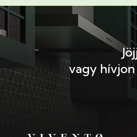
Jö
vagy hívjon