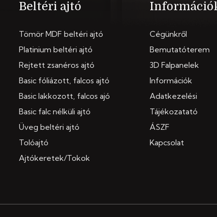
Beltéri ajtó
Információ
Tömör MDF beltéri ajtó
Cégünkről
Platinium beltéri ajtó
Bemutatóterem
Rejtett zsanéros ajtó
3D Falpanelek
Basic fóliázott, falcos ajtó
Információk
Basic lakkozott, falcos ajó
Adatkezelési
Basic falc nélküli ajtó
Tájékozatató
Üveg beltéri ajtó
ÁSZF
Tolóajtó
Kapcsolat
Ajtókeretek/Tokok