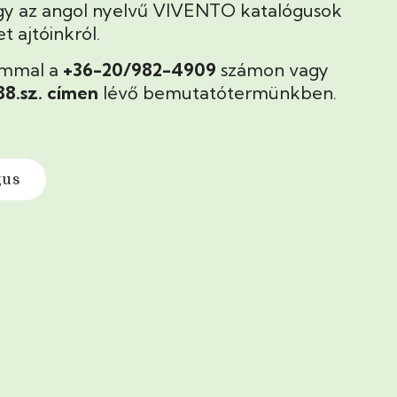
gy az angol nyelvű VIVENTO katalógusok
 ajtóinkról.
ommal a
+36-20/982-4909
számon vagy
 88.sz. címen
lévő bemutatótermünkben.
gus