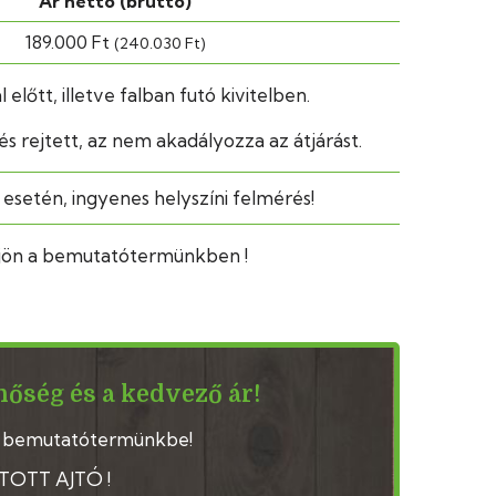
Ár nettó (bruttó)
189.000 Ft
(240.030 Ft)
előtt, illetve falban futó kivitelben.
s rejtett, az nem akadályozza az átjárást.
esetén, ingyenes helyszíni felmérés!
ődjön a bemutatótermünkben !
nőség és a kedvező ár!
 bemutatótermünkbe!
ÍTOTT AJTÓ !