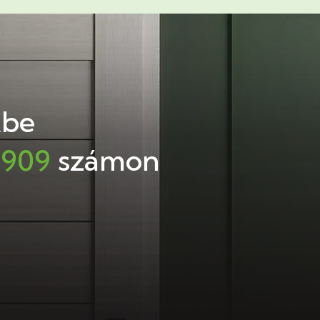
kbe
4909
számon