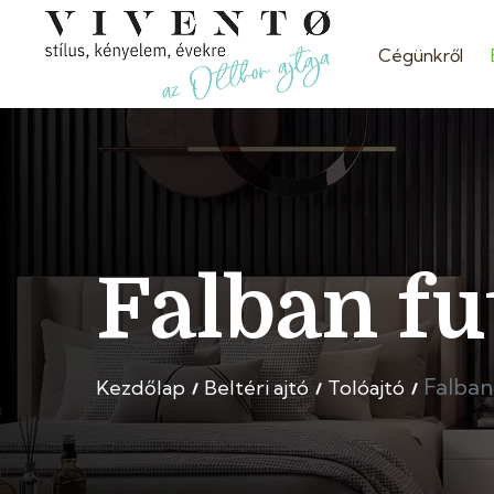
Cégünkről
Falban fu
Falban
Kezdőlap
Beltéri ajtó
Tolóajtó