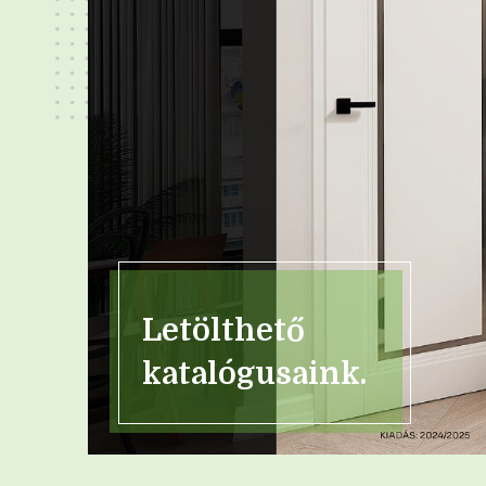
Letölthető
katalógusaink.