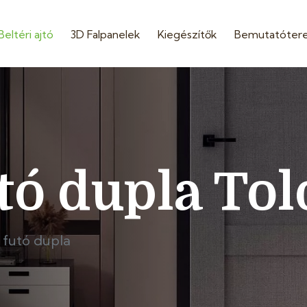
Beltéri ajtó
3D Falpanelek
Kiegészítők
Bemutatóter
tó dupla Tol
 futó dupla