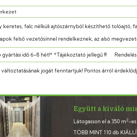
erkezet
keretes, falc nélküli ajtószárnyból készíthető tolóajtó, fal 
lapok felső vezetősínnel rendelkeznek, az alsó megvezeté
gyártási idő 6-8 hét!* *Tájékoztató jellegű !!!
Rendelés 
 változtatásának jogát fenntartjuk! Pontos árról érdekl
Együtt a kiváló mi
2
Látogasson el a 350 m
-es
TÖBB MINT 110 db KIÁLL