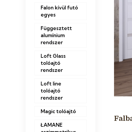
Falon kívül futó
egyes
Függesztett
alumínium
rendszer
Loft Glass
tolóajtó
rendszer
Loft line
tolóajtó
rendszer
Magic tolóajtó
Falb
ŁAMANE
aszimmetrikus