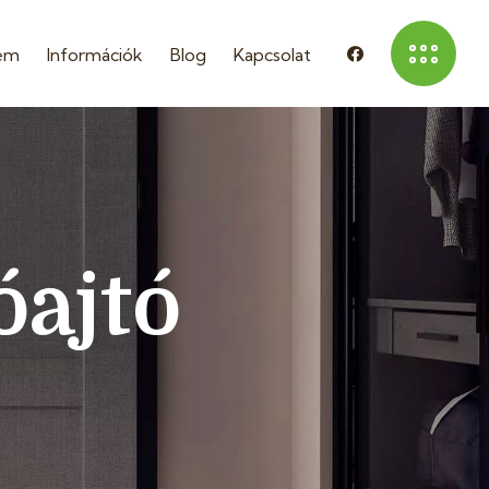
em
Információk
Blog
Kapcsolat
óajtó