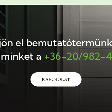
jjön el bemutatótermün
 minket a
+36-20/982-
KAPCSOLAT