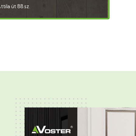
tila út 88.sz.