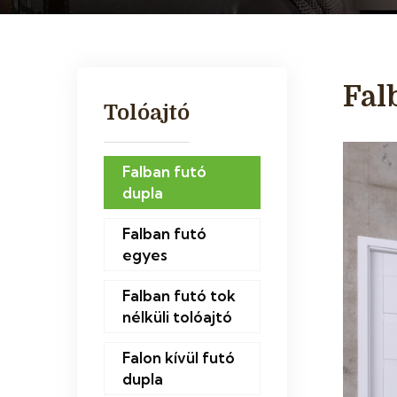
Fal
Tolóajtó
Falban futó
dupla
Falban futó
egyes
Falban futó tok
nélküli tolóajtó
Falon kívül futó
dupla