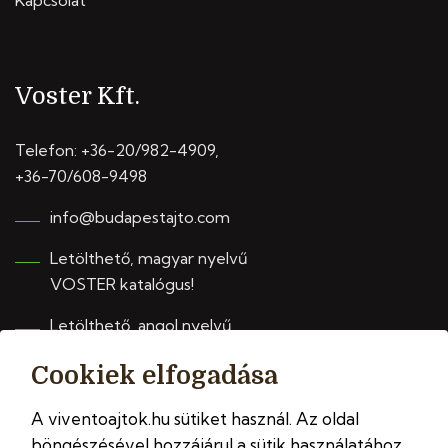
Kapcsolat
Voster Kft.
Telefon:
+36-20/982-4909
,
+36-70/608-9498
info@budapestajto.com
Letölthető, magyar nyelvű
VOSTER katalógus!
Letölthető, angol nyelvű
VIVENTO katalógus!
Cookiek elfogadása
A viventoajtok.hu sütiket használ. Az oldal
böngészésével hozzájárul a sütik használatához.