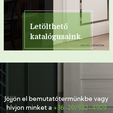
Letölthető
katalógusaink.
Jöjjön el bemutatótermünkbe
vagy
hívjon minket a
+36-20/982-4909