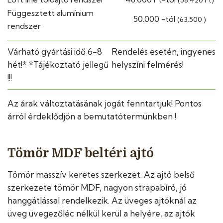
Függesztett alumínium
50.000 -tól
(63.500 )
rendszer
Várható gyártási idő 6-8
Rendelés esetén, ingyenes
hét!* *Tájékoztató jellegű
helyszíni felmérés!
!!!
Az árak változtatásának jogát fenntartjuk! Pontos
árról érdeklődjön a bemutatótermünkben !
Tömör MDF beltéri ajtó
Tömör masszív keretes szerkezet. Az ajtó belső
szerkezete tömör MDF, nagyon strapabíró, jó
hanggátlással rendelkezik. Az üveges ajtóknál az
üveg üvegezőléc nélkül kerül a helyére, az ajtók