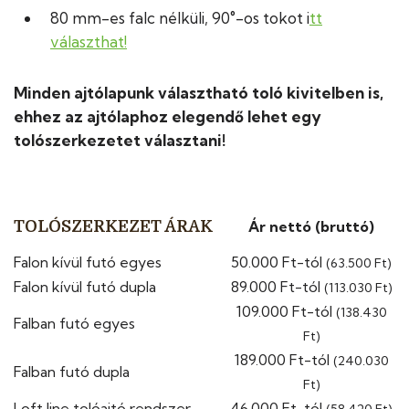
80 mm-es falc nélküli, 90°-os tokot i
tt
választhat!
Minden ajtólapunk választható toló kivitelben is,
ehhez az ajtólaphoz elegendő lehet egy
tolószerkezetet választani!
TOLÓSZERKEZET ÁRAK
Ár nettó (bruttó)
Falon kívül futó egyes
50.000 Ft-tól
(63.500 Ft)
Falon kívül futó dupla
89.000 Ft-tól
(113.030 Ft)
109.000 Ft-tól
(138.430
Falban futó egyes
Ft)
189.000 Ft-tól
(240.030
Falban futó dupla
Ft)
Loft line tolóajtó rendszer
46.000 Ft-tól
(58.420 Ft)