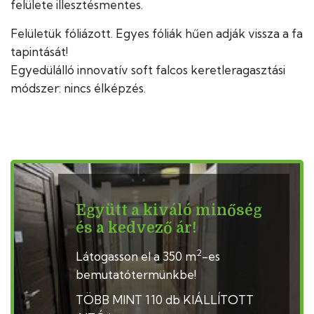
felülete illesztésmentes.
Felületük fóliázott. Egyes fóliák hűen adják vissza a fa
tapintását!
Egyedülálló innovatív soft falcos keretleragasztási
módszer: nincs élképzés.
Együtt a kiváló minőség
és a kedvező ár!
2
Látogasson el a 350 m
-es
bemutatótermünkbe!
TÖBB MINT 110 db KIÁLLÍTOTT