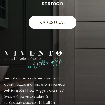
számon
KAPCSOLAT
Bemutatótermünkben gyári áron
juthat hozzá, a kimagasló minőségű
beltéri ajtóinkhoz! A gyár, közel 27
éves múltra visszatekintő,
Európában piacvezető beltéri