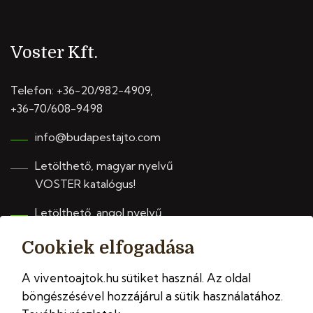
Voster Kft.
Telefon:
+36-20/982-4909
,
+36-70/608-9498
info@budapestajto.com
Letölthető, magyar nyelvű
VOSTER katalógus!
Letölthető, angol nyelvű
VIVENTO katalógus!
Cookiek elfogadása
A viventoajtok.hu sütiket használ. Az oldal
böngészésével hozzájárul a sütik használatához.