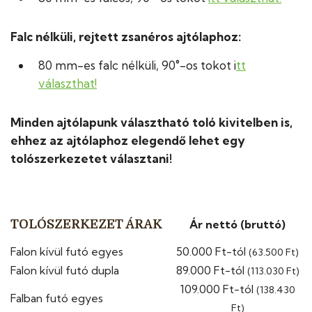
Falc nélküli, rejtett zsanéros ajtólaphoz:
80 mm-es falc nélküli, 90°-os tokot i
tt
választhat!
Minden ajtólapunk választható toló kivitelben is,
ehhez az ajtólaphoz elegendő lehet egy
tolószerkezetet választani!
TOLÓSZERKEZET ÁRAK
Ár nettó (bruttó)
Falon kívül futó egyes
50.000 Ft-tól
(63.500 Ft)
Falon kívül futó dupla
89.000 Ft-tól
(113.030 Ft)
109.000 Ft-tól
(138.430
Falban futó egyes
Ft)