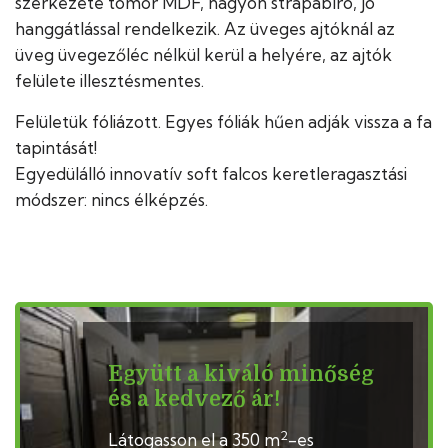
szerkezete tömör MDF, nagyon strapabíró, jó
hanggátlással rendelkezik. Az üveges ajtóknál az
üveg üvegezőléc nélkül kerül a helyére, az ajtók
felülete illesztésmentes.
Felületük fóliázott. Egyes fóliák hűen adják vissza a fa
tapintását!
Egyedülálló innovatív soft falcos keretleragasztási
módszer: nincs élképzés.
Együtt a kiváló minőség
és a kedvező ár!
2
Látogasson el a 350 m
-es