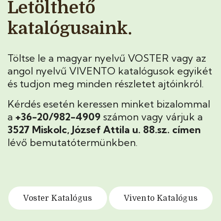
Letölthető
katalógusaink.
Töltse le a magyar nyelvű VOSTER vagy az
angol nyelvű VIVENTO katalógusok egyikét
és tudjon meg minden részletet ajtóinkról.
Kérdés esetén keressen minket bizalommal
a
+36-20/982-4909
számon vagy várjuk a
3527 Miskolc, József Attila u. 88.sz. címen
lévő bemutatótermünkben.
Voster Katalógus
Vivento Katalógus