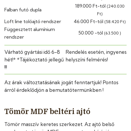
189.000 Ft-tól
(240.030
Falban futó dupla
Ft)
Loft line tolóajtó rendszer
46.000 Ft-tól
(58.420 Ft)
Függesztett alumínium
50.000 -tól
(63.500 )
rendszer
Várható gyártási idő 6-8
Rendelés esetén, ingyenes
hét!* *Tájékoztató jellegű
helyszíni felmérés!
!!!
Az árak változtatásának jogát fenntartjuk! Pontos
árról érdeklődjön a bemutatótermünkben !
Tömör MDF beltéri ajtó
Tömör masszív keretes szerkezet. Az ajtó belső