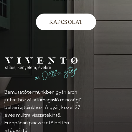
KAPCSOLAT
Bemutatótermünkben gyári áron
juthat hozzá, a kimagasló minőségű
beltéri ajtóinkhoz! A gyár, közel 27
éves múltra visszatekintő,
Európában piacvezető beltéri
ajtógyártó.