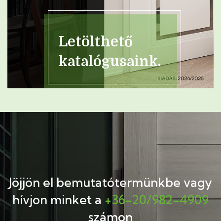
Letölthető
katalógusaink.
Jöjjön el bemutatótermünkbe
vagy
hívjon minket a
+36-20/982-4909
számon