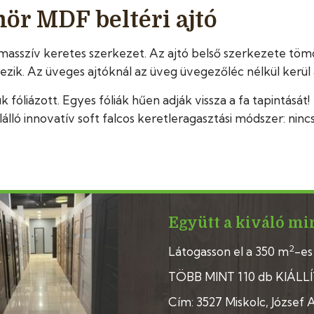
ör MDF beltéri ajtó
asszív keretes szerkezet. Az ajtó belső szerkezete tömö
ezik. Az üveges ajtóknál az üveg üvegezőléc nélkül kerül a
k fóliázott. Egyes fóliák hűen adják vissza a fa tapintását!
álló innovatív soft falcos keretleragasztási módszer: ninc
Együtt a kiváló mi
2
Látogasson el a 350 m
-es
TÖBB MINT 110 db KIÁLL
Cím: 3527 Miskolc, József At