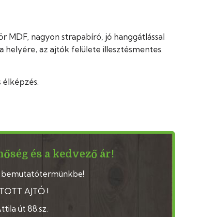
r MDF, nagyon strapabíró, jó hanggátlással
 helyére, az ajtók felülete illesztésmentes.
s élképzés.
nőség és a kedvező ár!
 bemutatótermünkbe!
ÍTOTT AJTÓ !
tila út 88.sz.