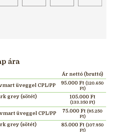
p ára
Ár nettó (bruttó)
95.000 Ft
(120.650
vmart üveggel CPL/PP
Ft)
k grey (sötét)
105.000 Ft
(133.350 Ft)
75.000 Ft
(95.250
vmart üveggel CPL/PP
Ft)
k grey (sötét)
85.000 Ft
(107.950
Ft)