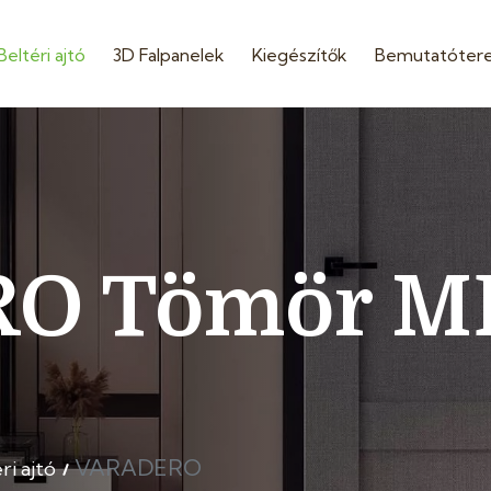
Beltéri ajtó
3D Falpanelek
Kiegészítők
Bemutatóter
 Tömör MDF
VARADERO
i ajtó