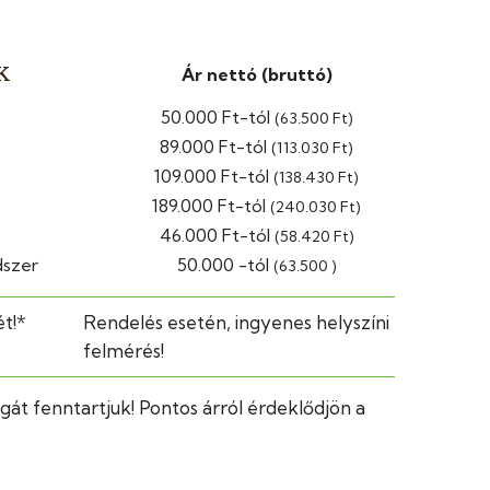
K
Ár nettó (bruttó)
50.000 Ft-tól
(63.500 Ft)
89.000 Ft-tól
(113.030 Ft)
109.000 Ft-tól
(138.430 Ft)
189.000 Ft-tól
(240.030 Ft)
46.000 Ft-tól
(58.420 Ft)
dszer
50.000 -tól
(63.500 )
ét!*
Rendelés esetén, ingyenes helyszíni
felmérés!
gát fenntartjuk! Pontos árról érdeklődjön a