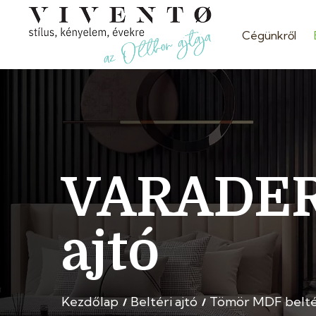
Cégünkről
VARADERO
ajtó
Kezdőlap
Beltéri ajtó
Tömör MDF beltér