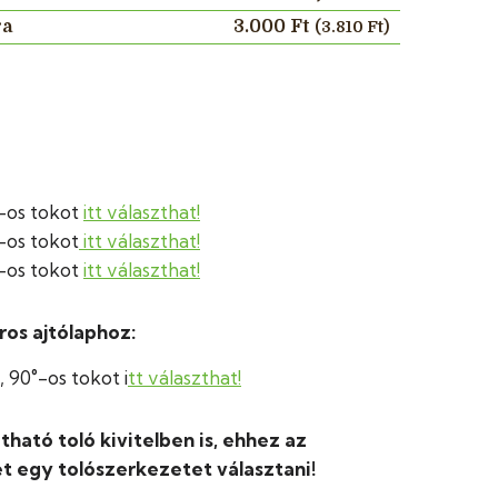
ra
3.000 Ft
(3.810 Ft)
-os tokot
itt választhat!
-os tokot
itt választhat!
-os tokot
itt választhat!
éros ajtólaphoz:
 90°-os tokot i
tt választhat!
tható toló kivitelben is, ehhez az
t egy tolószerkezetet választani!