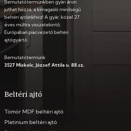
Bemutatótermünkben gyári áron
juthat hozzá, a kimagasló minőségű
beltéri ajtóinkhoz! A gyár, közel 27
éves múltra visszatekintő,
Európában piacvezető beltéri
ajtógyártó.
Bemutatótermünk
3527 Miskolc, József Attila u. 88.sz.
Beltéri ajtó
Tömör MDF beltéri ajtó
Platinium beltéri ajtó