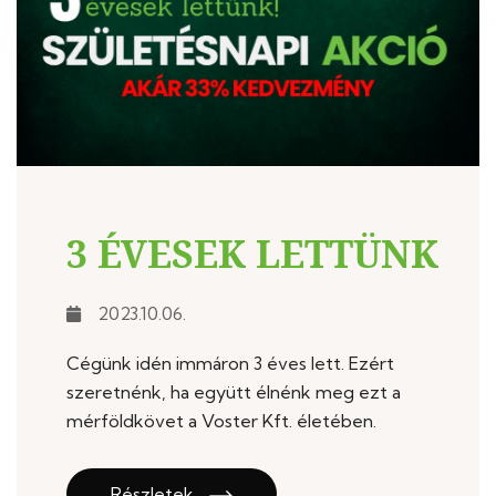
3 ÉVESEK LETTÜNK
2023.10.06.
Cégünk idén immáron 3 éves lett. Ezért
szeretnénk, ha együtt élnénk meg ezt a
mérföldkövet a Voster Kft. életében.
Részletek