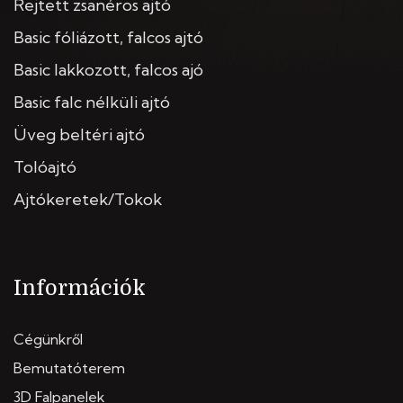
Rejtett zsanéros ajtó
Basic fóliázott, falcos ajtó
Basic lakkozott, falcos ajó
Basic falc nélküli ajtó
Üveg beltéri ajtó
Tolóajtó
Ajtókeretek/Tokok
Információk
Cégünkről
Bemutatóterem
3D Falpanelek