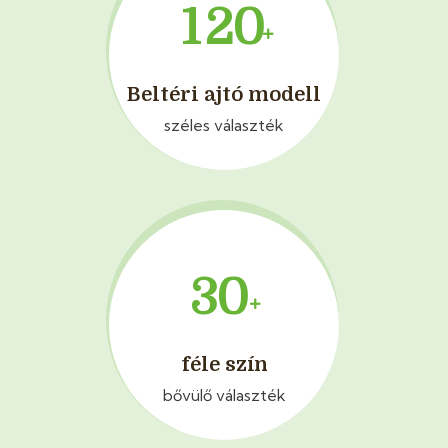
1
2
0
Beltéri ajtó modell
széles választék
3
0
féle szín
bővülő választék