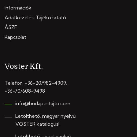
Információk
Adatkezelési Tájékozatató
ÁSZF
Kapcsolat
Voster Kft.
Telefon:
+36-20/982-4909
,
+36-70/608-9498
info@budapestajto.com
Letölthető, magyar nyelvű
VOSTER katalógus!
Letölthető, angol nyelvű