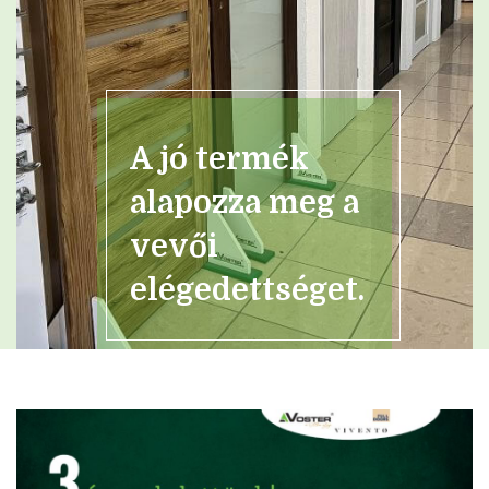
A jó termék
alapozza meg a
vevői
elégedettséget.