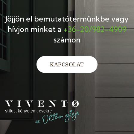
Jöjjön el bemutatótermünkbe
vagy
hívjon minket a
+36-20/982-4909
számon
KAPCSOLAT